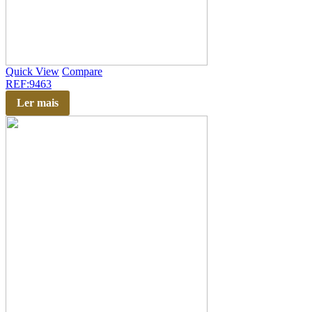
Quick View
Compare
REF:9463
Ler mais