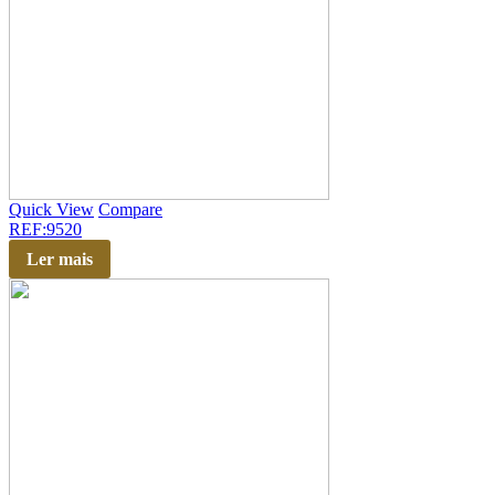
Quick View
Compare
REF:9520
Ler mais