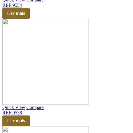
REF:9554
Ler mais
Quick View
Compare
REF:9538
Ler mais