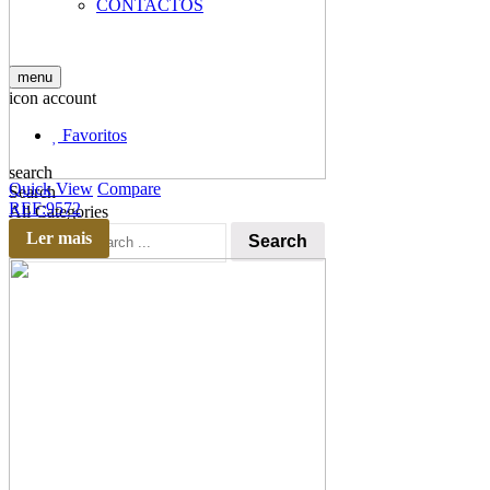
CONTACTOS
menu
icon account
Favoritos
search
Quick View
Compare
Search
REF:9572
All Categories
Ler mais
Search