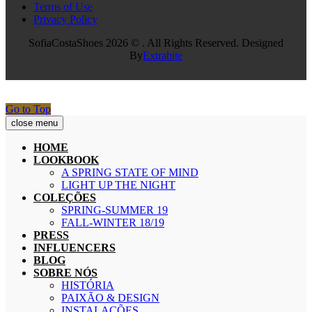
Terms of Use
Privacy Policy
SofiaCostaShoes 2026 © . All Rights Reserved. Designed
By
Extrabite
Go to Top
close menu
HOME
LOOKBOOK
A SPRING STATE OF MIND
LIGHT UP THE NIGHT
COLEÇÕES
SPRING-SUMMER 19
FALL-WINTER 18/19
PRESS
INFLUENCERS
BLOG
SOBRE NÓS
HISTÓRIA
PAIXÃO & DESIGN
INSTALAÇÕES