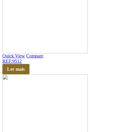
Quick View
Compare
REF:9512
Ler mais