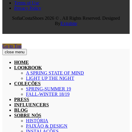
Terms of Use
Privacy Policy
SofiaCostaShoes 2026 © . All Rights Reserved. Designed
By
Extrabite
Go to Top
close menu
HOME
LOOKBOOK
A SPRING STATE OF MIND
LIGHT UP THE NIGHT
COLEÇÕES
SPRING-SUMMER 19
FALL-WINTER 18/19
PRESS
INFLUENCERS
BLOG
SOBRE NÓS
HISTÓRIA
PAIXÃO & DESIGN
INSTALAÇÕES