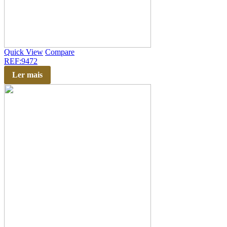
Quick View
Compare
REF:9472
Ler mais