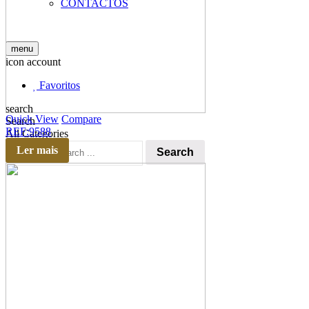
CONTACTOS
menu
icon account
Favoritos
search
Quick View
Compare
Search
REF:9588
All Categories
Ler mais
Search