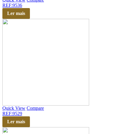
REF:9536
Ler mais
Quick View
Compare
REF:9529
Ler mais