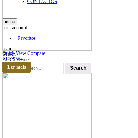
CONTACTOS
menu
icon account
Favoritos
search
Quick View
Compare
Search
REF:9554
All Categories
Ler mais
Search