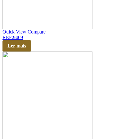
Quick View
Compare
REF:9469
Ler mais