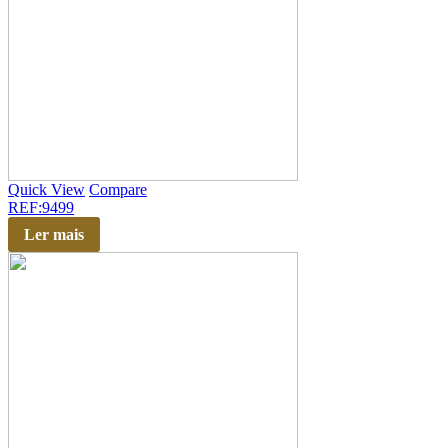
Quick View
Compare
REF:9499
Ler mais