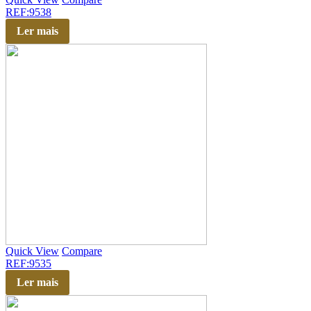
REF:9538
Ler mais
Quick View
Compare
REF:9535
Ler mais