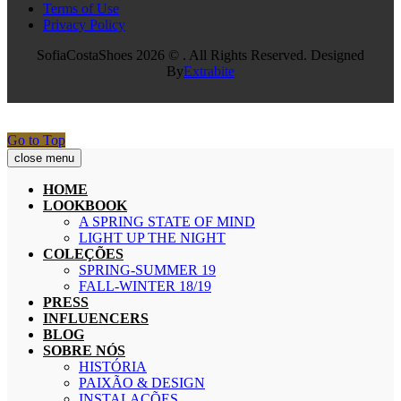
Terms of Use
Privacy Policy
SofiaCostaShoes 2026 © . All Rights Reserved. Designed
By
Extrabite
Go to Top
close menu
HOME
LOOKBOOK
A SPRING STATE OF MIND
LIGHT UP THE NIGHT
COLEÇÕES
SPRING-SUMMER 19
FALL-WINTER 18/19
PRESS
INFLUENCERS
BLOG
SOBRE NÓS
HISTÓRIA
PAIXÃO & DESIGN
INSTALAÇÕES