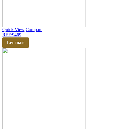
Quick View
Compare
REF:9469
Ler mais