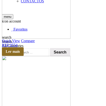
CONTACTOS
menu
icon account
Favoritos
search
Quick View
Compare
Search
REF:9554
All Categories
Ler mais
Search