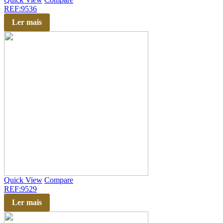
REF:9536
Ler mais
Quick View
Compare
REF:9529
Ler mais