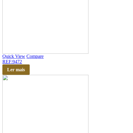
Quick View
Compare
REF:9472
Ler mais