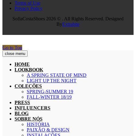
Terms of Use
Privacy Policy
SofiaCostaShoes 2026 © . All Rights Reserved. Designed
By
Extrabite
Go to Top
close menu
HOME
LOOKBOOK
A SPRING STATE OF MIND
LIGHT UP THE NIGHT
COLEÇÕES
SPRING-SUMMER 19
FALL-WINTER 18/19
PRESS
INFLUENCERS
BLOG
SOBRE NÓS
HISTÓRIA
PAIXÃO & DESIGN
INSTALAÇÕES