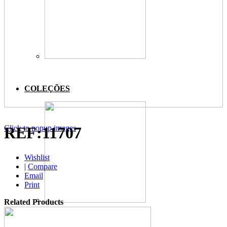
COLEÇÕES
Click to popup images
REF:11707
Wishlist
|
Compare
Email
Print
Related Products