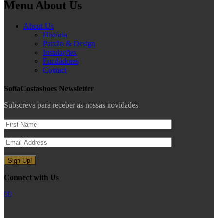
Menu About Us
About Us
História
Paixão & Design
Instalações
Fundadores
Contact
SofiaCostashoes Newsletter
Subscreva para receber as nossas novidades
Connect with Us