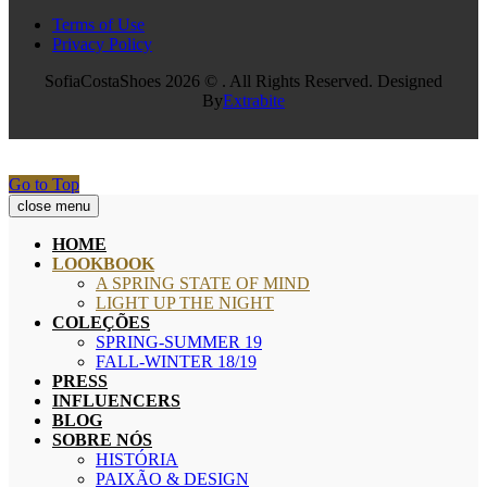
Terms of Use
Privacy Policy
SofiaCostaShoes 2026 © . All Rights Reserved. Designed
By
Extrabite
Go to Top
close menu
HOME
LOOKBOOK
A SPRING STATE OF MIND
LIGHT UP THE NIGHT
COLEÇÕES
SPRING-SUMMER 19
FALL-WINTER 18/19
PRESS
INFLUENCERS
BLOG
SOBRE NÓS
HISTÓRIA
PAIXÃO & DESIGN