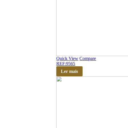
Quick View
Compare
REF:9565
Ler mais