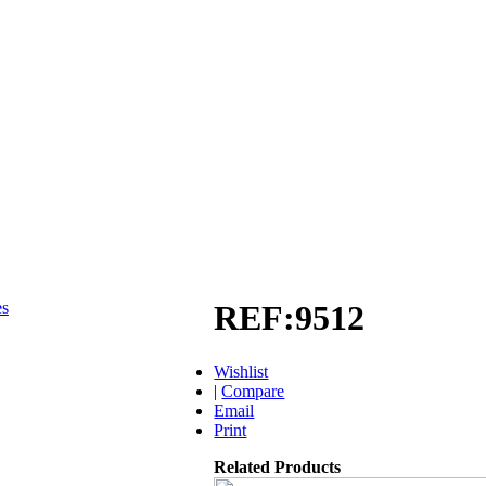
es
REF:9512
Wishlist
|
Compare
Email
Print
Related Products