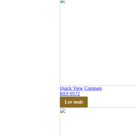
Quick View
Compare
REF:9572
Ler mais