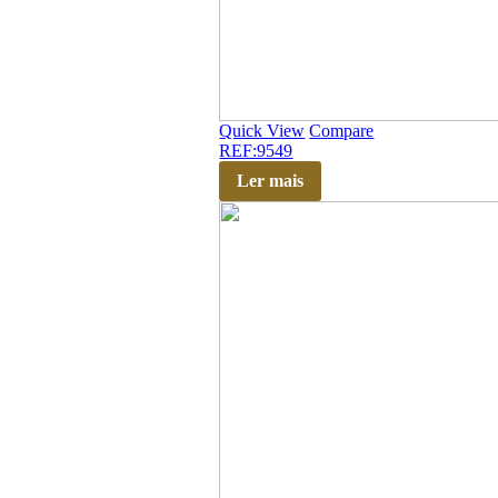
Quick View
Compare
REF:9549
Ler mais