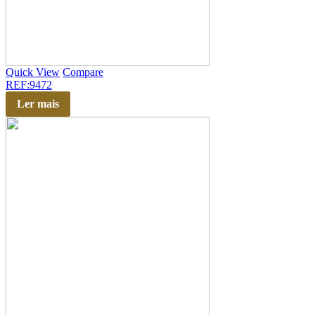
Quick View
Compare
REF:9472
Ler mais