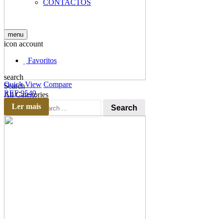
CONTACTOS
menu
icon account
Favoritos
search
Quick View
Compare
Search
REF:9549
All Categories
Ler mais
Search