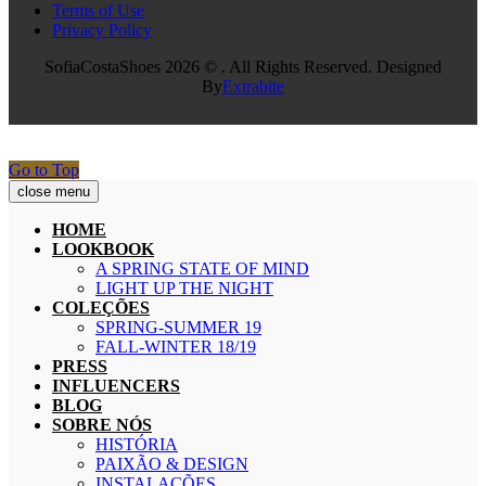
Terms of Use
Privacy Policy
SofiaCostaShoes 2026 © . All Rights Reserved. Designed
By
Extrabite
Go to Top
close menu
HOME
LOOKBOOK
A SPRING STATE OF MIND
LIGHT UP THE NIGHT
COLEÇÕES
SPRING-SUMMER 19
FALL-WINTER 18/19
PRESS
INFLUENCERS
BLOG
SOBRE NÓS
HISTÓRIA
PAIXÃO & DESIGN
INSTALAÇÕES