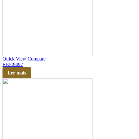
Quick View
Compare
REF:9497
Ler mais