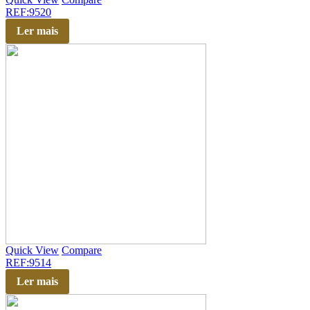
REF:9520
Ler mais
Quick View
Compare
REF:9514
Ler mais