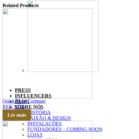
Related Products
PRESS
INFLUENCERS
Quick View
Compare
BLOG
REF: 9759
SOBRE NÓS
HISTÓRIA
Ler mais
PAIXÃO & DESIGN
INSTALAÇÕES
FUNDADORES – COMING SOON
LOJAS