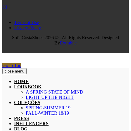
Terms of Use
Privacy Policy
SofiaCostaShoes 2026 © . All Rights Reserved. Designed
By
Extrabite
Go to Top
close menu
HOME
LOOKBOOK
A SPRING STATE OF MIND
LIGHT UP THE NIGHT
COLEÇÕES
SPRING-SUMMER 19
FALL-WINTER 18/19
PRESS
INFLUENCERS
BLOG