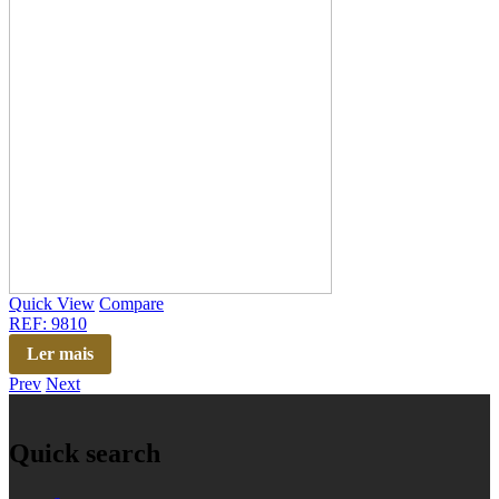
Quick View
Compare
REF: 9810
Ler mais
Prev
Next
Quick search