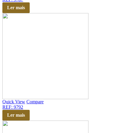
Ler mais
Quick View
Compare
REF: 9792
Ler mais