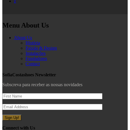
z
Menu About Us
About Us
História
Paixão & Design
Instalações
Fundadores
Contact
SofiaCostashoes Newsletter
Subscreva para receber as nossas novidades
Connect with Us