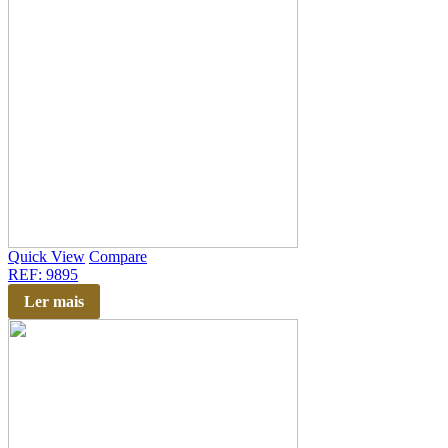
Quick View
Compare
REF: 9895
Ler mais