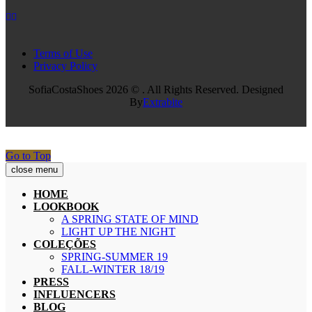
Terms of Use
Privacy Policy
SofiaCostaShoes 2026 © . All Rights Reserved. Designed
By
Extrabite
Go to Top
close menu
HOME
LOOKBOOK
A SPRING STATE OF MIND
LIGHT UP THE NIGHT
COLEÇÕES
SPRING-SUMMER 19
FALL-WINTER 18/19
PRESS
INFLUENCERS
BLOG