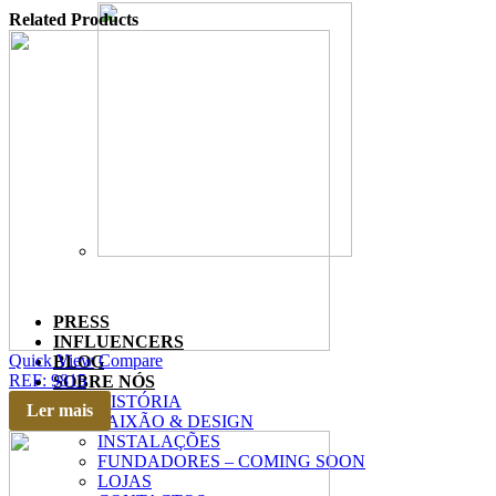
Related Products
PRESS
INFLUENCERS
Quick View
Compare
BLOG
REF: 9815
SOBRE NÓS
HISTÓRIA
Ler mais
PAIXÃO & DESIGN
INSTALAÇÕES
FUNDADORES – COMING SOON
LOJAS