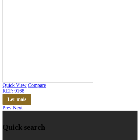
Quick View
Compare
REF: 9168
Ler mais
Prev
Next
Quick search