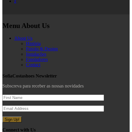
z
Menu About Us
About Us
História
Paixão & Design
Instalações
Fundadores
Contact
SofiaCostashoes Newsletter
Subscreva para receber as nossas novidades
Connect with Us