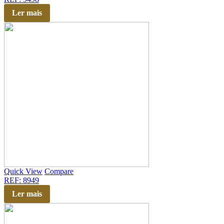
Ler mais
Quick View
Compare
REF: 8949
Ler mais