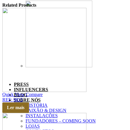
Related Products
PRESS
INFLUENCERS
Quick View
Compare
BLOG
REF: 9815
SOBRE NÓS
HISTÓRIA
Ler mais
PAIXÃO & DESIGN
INSTALAÇÕES
FUNDADORES – COMING SOON
LOJAS