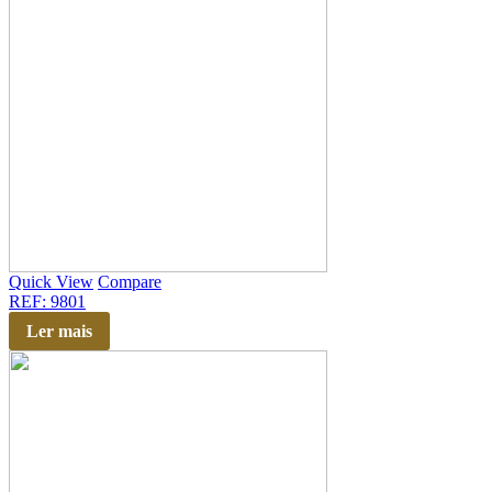
Quick View
Compare
REF: 9801
Ler mais