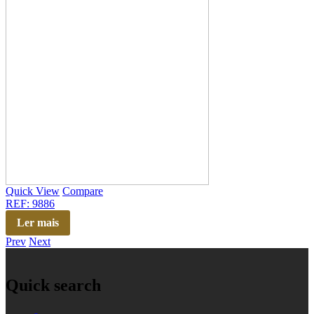
Quick View
Compare
REF: 9886
Ler mais
Prev
Next
Quick search