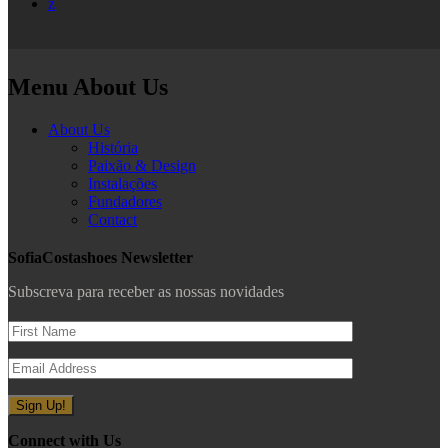
z
Menu About Us
About Us
História
Paixão & Design
Instalações
Fundadores
Contact
SofiaCostashoes Newsletter
Subscreva para receber as nossas novidades
Connect with Us