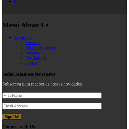
z
Menu About Us
About Us
História
Paixão & Design
Instalações
Fundadores
Contact
SofiaCostashoes Newsletter
Subscreva para receber as nossas novidades
Connect with Us