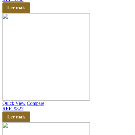
Ler mais
Quick View
Compare
REF: 9827
Ler mais