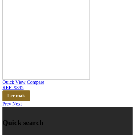
Quick View
Compare
REF: 9895
Ler mais
Prev
Next
Quick search