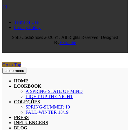
Terms of Use
Privacy Policy
SofiaCostaShoes 2026 © . All Rights Reserved. Designed
By
Extrabite
Go to Top
close menu
HOME
LOOKBOOK
A SPRING STATE OF MIND
LIGHT UP THE NIGHT
COLEÇÕES
SPRING-SUMMER 19
FALL-WINTER 18/19
PRESS
INFLUENCERS
BLOG