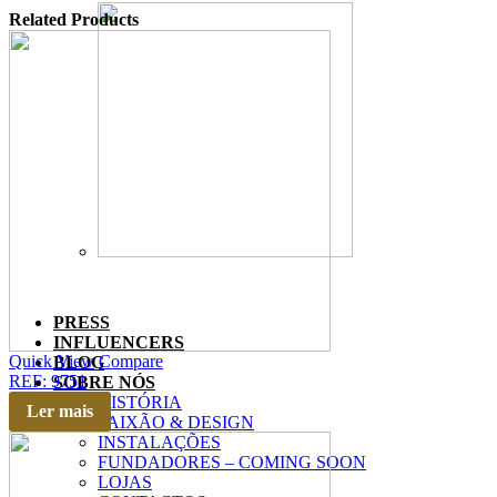
Related Products
PRESS
INFLUENCERS
Quick View
Compare
BLOG
REF: 9751
SOBRE NÓS
HISTÓRIA
Ler mais
PAIXÃO & DESIGN
INSTALAÇÕES
FUNDADORES – COMING SOON
LOJAS