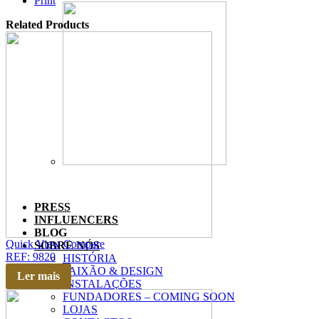
Print
Related Products
PRESS
INFLUENCERS
BLOG
Quick View
Compare
SOBRE NÓS
REF: 9820
HISTÓRIA
PAIXÃO & DESIGN
Ler mais
INSTALAÇÕES
FUNDADORES – COMING SOON
LOJAS