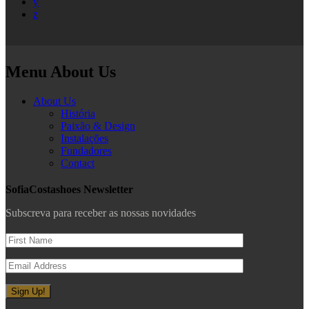
y
z
Menu About Us
About Us
História
Paixão & Design
Instalações
Fundadores
Contact
SofiaCostashoes Newsletter
Subscreva para receber as nossas novidades