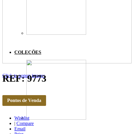
COLEÇÕES
Click to popup images
REF: 9773
Pontos de Venda
Wishlist
|
Compare
Email