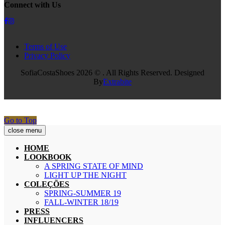
Connect with Us
Terms of Use
Privacy Policy
SofiaCostaShoes 2026 © . All Rights Reserved. Designed
By
Extrabite
Go to Top
close menu
HOME
LOOKBOOK
A SPRING STATE OF MIND
LIGHT UP THE NIGHT
COLEÇÕES
SPRING-SUMMER 19
FALL-WINTER 18/19
PRESS
INFLUENCERS