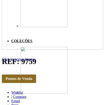
COLEÇÕES
Click to popup images
REF: 9759
Pontos de Venda
Wishlist
|
Compare
Email