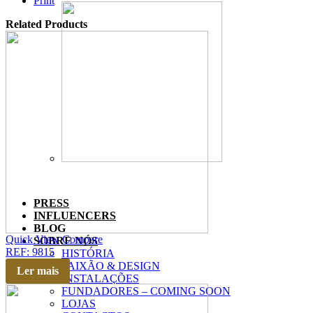
Print
Related Products
PRESS
INFLUENCERS
BLOG
Quick View
Compare
SOBRE NÓS
REF: 9815
HISTÓRIA
PAIXÃO & DESIGN
Ler mais
INSTALAÇÕES
FUNDADORES – COMING SOON
LOJAS