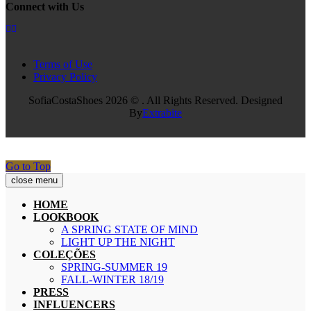
Connect with Us
Terms of Use
Privacy Policy
SofiaCostaShoes 2026 © . All Rights Reserved. Designed
By
Extrabite
Go to Top
close menu
HOME
LOOKBOOK
A SPRING STATE OF MIND
LIGHT UP THE NIGHT
COLEÇÕES
SPRING-SUMMER 19
FALL-WINTER 18/19
PRESS
INFLUENCERS