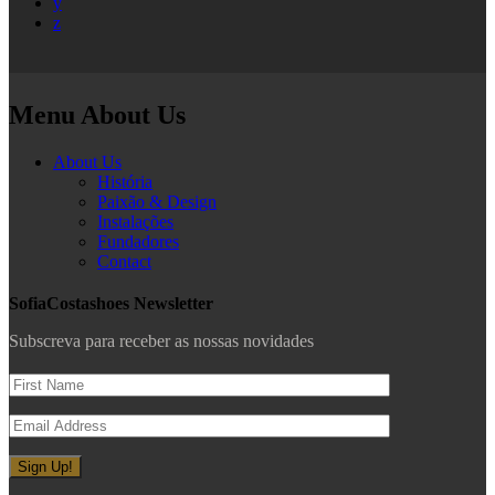
y
z
Menu About Us
About Us
História
Paixão & Design
Instalações
Fundadores
Contact
SofiaCostashoes Newsletter
Subscreva para receber as nossas novidades