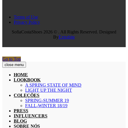
Terms of Use
Privacy Policy
SofiaCostaShoes 2026 © . All Rights Reserved. Designed
By
Extrabite
Go to Top
close menu
HOME
LOOKBOOK
A SPRING STATE OF MIND
LIGHT UP THE NIGHT
COLEÇÕES
SPRING-SUMMER 19
FALL-WINTER 18/19
PRESS
INFLUENCERS
BLOG
SOBRE NÓS