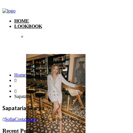
HOME
LOOKBOOK
Home
Sapataria Skarpa
Sapataria Skarpa
SofiaCostaShoes
No Category
No Tag
Recent Posts