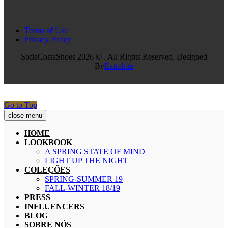
Terms of Use
Privacy Policy
SofiaCostaShoes 2026 © . All Rights Reserved. Designed
By
Extrabite
Go to Top
close menu
HOME
LOOKBOOK
A SPRING STATE OF MIND
LIGHT UP THE NIGHT
COLEÇÕES
SPRING-SUMMER 19
FALL-WINTER 18/19
PRESS
INFLUENCERS
BLOG
SOBRE NÓS