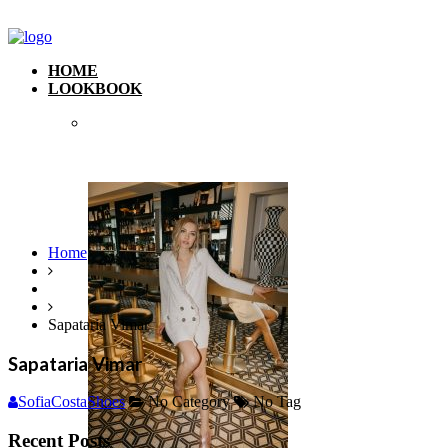
HOME
LOOKBOOK
Home
Sapataria Vimar
Sapataria Vimar
SofiaCostaShoes
No Category
No Tag
Recent Posts