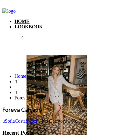
HOME
LOOKBOOK
Home
Foreva Calçado
Foreva Calçado
SofiaCostaShoes
No Category
No Tag
Recent Posts