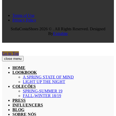
Terms of Use
Privacy Policy
SofiaCostaShoes 2026 © . All Rights Reserved. Designed
By
Extrabite
Go to Top
close menu
HOME
LOOKBOOK
A SPRING STATE OF MIND
LIGHT UP THE NIGHT
COLEÇÕES
SPRING-SUMMER 19
FALL-WINTER 18/19
PRESS
INFLUENCERS
BLOG
SOBRE NÓS